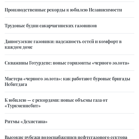
Производственные рекорды к юбилею Независимости
Трудовые будни сакарчагинских газовиков
Дашогузские газовики: надежность сетей и комфорт в
каждом доме
Скважины Готурдепе: новые горизонты «черного золота»
Мастера «черного золота»: как работают буровые бригады
Небитдага
К юбилею — с рекордами: новые объемы газа от
«Туркменнебит»
Ритмы «Дехистана»
Высокие рубежи водоснабженцев нефтегазового сектора