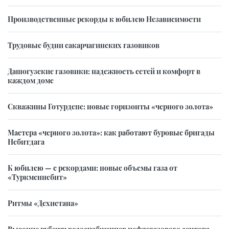
Производственные рекорды к юбилею Независимости
Трудовые будни сакарчагинских газовиков
Дашогузские газовики: надежность сетей и комфорт в
каждом доме
Скважины Готурдепе: новые горизонты «черного золота»
Мастера «черного золота»: как работают буровые бригады
Небитдага
К юбилею — с рекордами: новые объемы газа от
«Туркменнебит»
Ритмы «Дехистана»