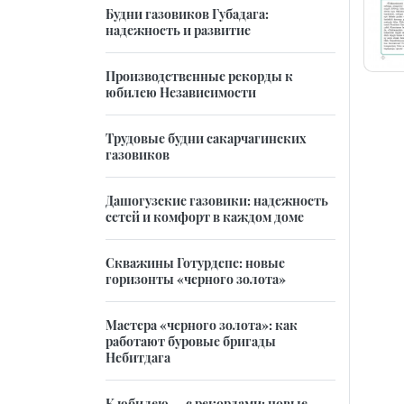
Будни газовиков Губадага:
надежность и развитие
Производственные рекорды к
юбилею Независимости
Трудовые будни сакарчагинских
газовиков
Дашогузские газовики: надежность
сетей и комфорт в каждом доме
Скважины Готурдепе: новые
горизонты «черного золота»
Мастера «черного золота»: как
работают буровые бригады
Небитдага
К юбилею — с рекордами: новые