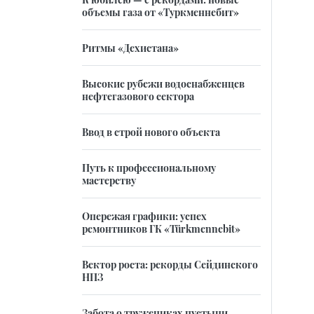
объемы газа от «Туркменнебит»
Ритмы «Дехистана»
Высокие рубежи водоснабженцев
нефтегазового сектора
Ввод в строй нового объекта
Путь к профессиональному
мастерству
Опережая графики: успех
ремонтников ГК «Türkmennebit»
Вектор роста: рекорды Сейдинского
НПЗ
Забота о тружениках пустыни