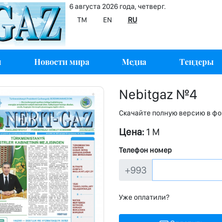
6 августа 2026 года, четверг.
TM
EN
RU
и
Новости мира
Медиа
Тендеры
Nebitgaz №4
Скачайте полную версию в ф
Цена:
1 M
Телефон номер
+993
Уже оплатили?