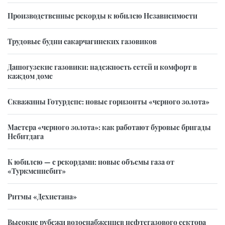
Производственные рекорды к юбилею Независимости
Трудовые будни сакарчагинских газовиков
Дашогузские газовики: надежность сетей и комфорт в
каждом доме
Скважины Готурдепе: новые горизонты «черного золота»
Мастера «черного золота»: как работают буровые бригады
Небитдага
К юбилею — с рекордами: новые объемы газа от
«Туркменнебит»
Ритмы «Дехистана»
Высокие рубежи водоснабженцев нефтегазового сектора