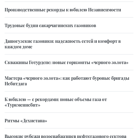
Производственные рекорды к юбилею Независимости
Трудовые будни сакарчагинских газовиков
Дашогузские газовики: надежность сетей и комфорт в
каждом доме
Скважины Готурдепе: новые горизонты «черного золота»
Мастера «черного золота»: как работают буровые бригады
Небитдага
К юбилею — с рекордами: новые объемы газа от
«Туркменнебит»
Ритмы «Дехистана»
Высокие рубежи водоснабженцев нефтегазового сектора