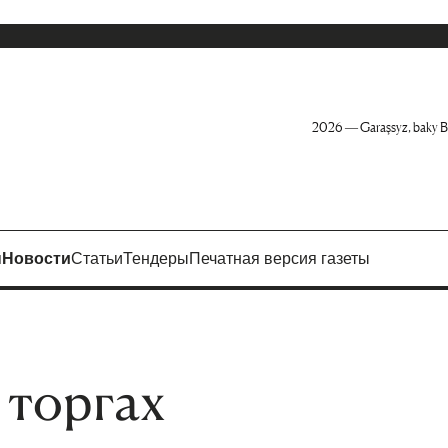
2026 — Garaşsyz, baky B
я
Новости
Статьи
Тендеры
Печатная версия газеты
 торгах