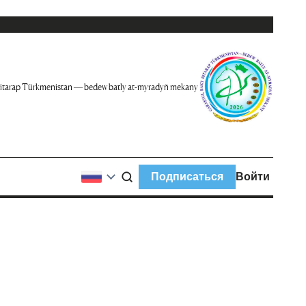
itarap Türkmenistan — bedew batly at-myradyň mekany
Подписаться
Войти