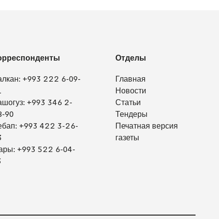
орреспонденты
Отделы
алкан:
+993 222 6-09-
Главная
1
Новости
ашогуз:
+993 346 2-
Статьи
8-90
Тендеры
ебап:
+993 422 3-26-
Печатная версия
3
газеты
ары:
+993 522 6-04-
3