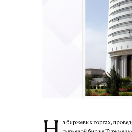
Н
а биржевых торгах, провед
сырьевой бирже Туркменист