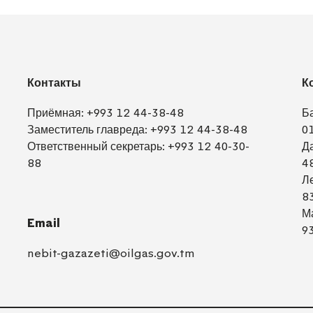
Контакты
К
Приёмная:
+993 12 44-38-48
Б
Заместитель главреда:
+993 12 44-38-48
0
Ответственный секретарь:
+993 12 40-30-
Д
88
4
Л
8
М
Email
9
nebit-gazazeti@oilgas.gov.tm