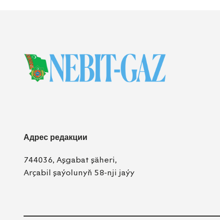
Адрес редакции
744036, Aşgabat şäheri,
Arçabil şaýolunyň 58-nji jaýy