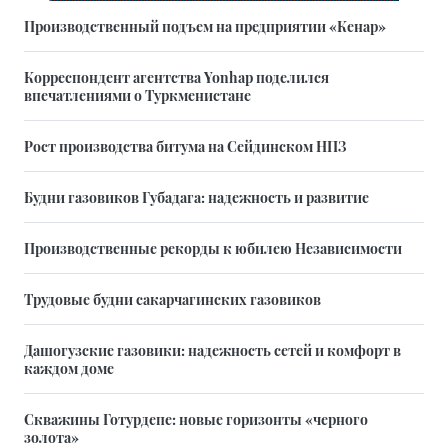
Производственный подъем на предприятии «Кенар»
Корреспондент агентства Yonhap поделился
впечатлениями о Туркменистане
Рост производства битума на Сейдинском НПЗ
Будни газовиков Губадага: надежность и развитие
Производственные рекорды к юбилею Независимости
Трудовые будни сакарчагинских газовиков
Дашогузские газовики: надежность сетей и комфорт в
каждом доме
Скважины Готурдепе: новые горизонты «черного
золота»