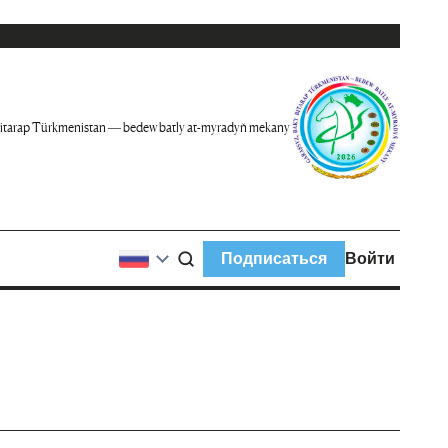
itarap Türkmenistan — bedew batly at-myradyň mekany
Подписаться
Войти