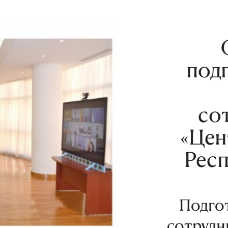
подг
со
«Цен
Респ
Подгот
сотрудн