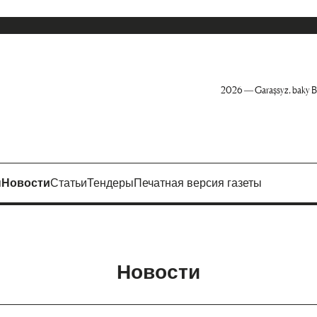
2026 — Garaşsyz, baky B
я
Новости
Статьи
Тендеры
Печатная версия газеты
Новости