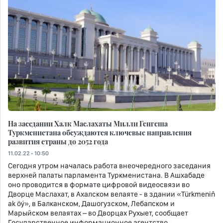
На заседании Халк Маслахаты Милли Генгеша
Туркменистана обсуждаются ключевые направления
развития страны до 2052 года
11.02.22 - 10:50
Сегодня утром началась работа внеочередного заседания
верхней палаты парламента Туркменистана. В Ашхабаде
оно проводится в формате цифровой видеосвязи во
Дворце Маслахат, в Ахалском велаяте - в здании «Türkmeniň
ak öý», в Балканском, Дашогузском, Лебапском и
Марыйском велаятах – во Дворцах Рухыет, сообщает
Государственное информационное агентство