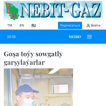
TM
EN
RU
Подписаться
Войти
МЕНЮ
20:33
Goşa toýy sowgatly
garşylaýarlar