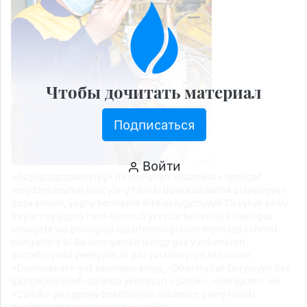
Чтобы дочитать материал
Подписаться
Войти
«Daşoguzgazakdyryş» müdirliginiň «Gazawat» senagat
meýdançasynyň gazçylary häzirki döwürde barha golaýlaşýan
goşa senäni, ýagny hemişelik Bitaraplygymyzyň 25 ýyllyk şanly
baýramçylygyny hem-de onuň yzysüre belleniljek Nebitgaz
senagaty we geologiýa işgärleriniň gününi mynasyp zähmet
sowgatlary bi Bu ýere gelýän tebigy gaz ýurdumyzyň
günortasynda ýerleşýän iri gaz ýataklarynyň biri bolan
«Döwletabat» gaz käninden alnyp, «Döwletabat-Derýalyk» baş
gaz geçirijisiniň ugrunda ýerleşýän «Şatlyk», «Garagum» we
«Çöllük» gaz gysyjy beketleriniň üstünden gaýry himiki