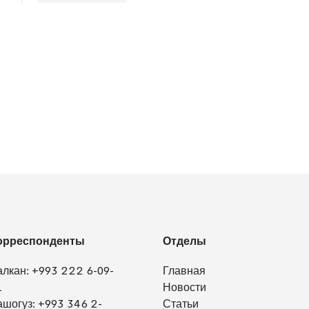
орреспонденты
Отделы
алкан:
+993 222 6-09-
Главная
1
Новости
ашогуз:
+993 346 2-
Статьи