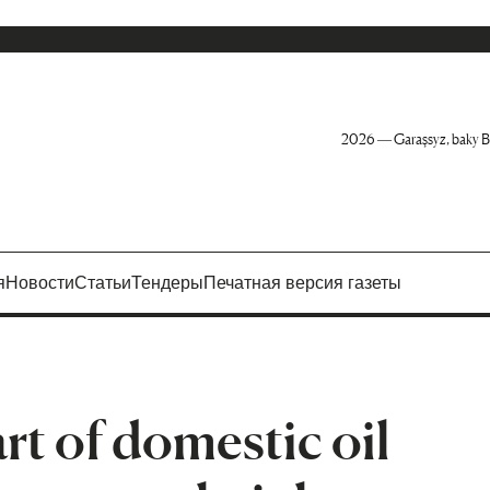
2026 — Garaşsyz, baky B
я
Новости
Статьи
Тендеры
Печатная версия газеты
rt of domestic oil