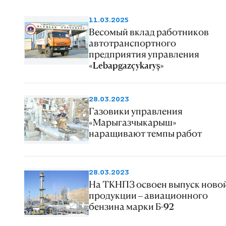
11.03.2025
Весомый вклад работников
автотранспортного
предприятия управления
«Lebapgazçykaryş»
28.03.2023
Газовики управления
«Марыгазчыкарыш»
наращивают темпы работ
28.03.2023
На ТКНПЗ освоен выпуск ново
продукции – авиационного
бензина марки Б-92