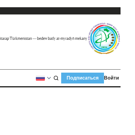
itarap Türkmenistan — bedew batly at-myradyň mekany
Подписаться
Войти