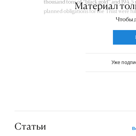
thousand tons of “black gold” and 194.5 mi
Материал тол
planned obligations for the Trust were ful
Чтобы 
respectively.
Уже подп
Статьи
В