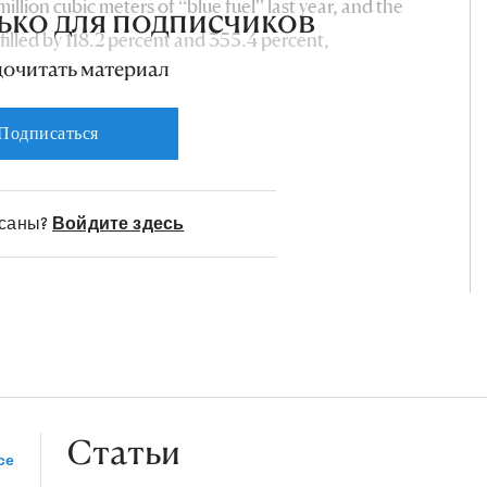
llion cubic meters of “blue fuel” last year, and the
ько для подписчиков
filled by 118.2 percent and 355.4 percent,
дочитать материал
Подписаться
исаны?
Войдите здесь
Статьи
се