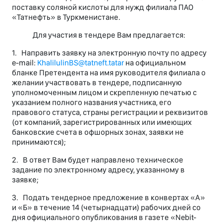
поставку соляной кислоты для нужд филиала ПAO
«Татнефть» в Туркменистане.
Для участия в тендере Вам предлагается:
1. Направить заявку на электронную почту по адресу
e-mail:
KhalilulinBS@tatneft.tatar
на официальном
бланке Претендента на имя руководителя филиала о
желании участвовать в тендере, подписанную
уполномоченным лицом и скрепленную печатью с
указанием полного названия участника, его
правового статуса, страны регистрации и реквизитов
(от компаний, зарегистрированных или имеющих
банковские счета в офшорных зонах, заявки не
принимаются);
2. В ответ Вам будет направлено техническое
задание по электронному адресу, указанному в
заявке;
3. Подать тендерное предложение в конвертах «А»
и «Б» в течение 14 (четырнадцати) рабочих дней со
дня официального опубликования в газете «Nebit-