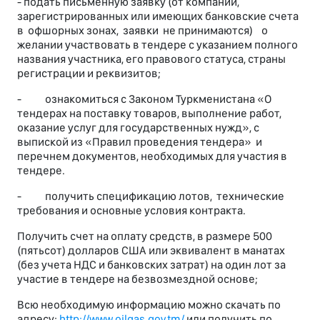
- подать письменную заявку (от компаний,
зарегистрированных или имеющих банковские счета
в офшорных зонах, заявки не принимаются) о
желании участвовать в тендере с указанием полного
названия участника, его правового статуса, страны
регистрации и реквизитов;
- ознакомиться с Законом Туркменистана «О
тендерах на поставку товаров, выполнение работ,
оказание услуг для государственных нужд», с
выпиской из «Правил проведения тендера» и
перечнем документов, необходимых для участия в
тендере.
- получить спецификацию лотов, технические
требования и основные условия контракта.
Получить счет на оплату средств, в размере 500
(пятьсот) долларов США или эквивалент в манатах
(без учета НДС и банковских затрат) на один лот за
участие в тендере на безвозмездной основе;
Всю необходимую информацию можно скачать по
адресу:
http://www.oilgas.gov.tm/
или получить по