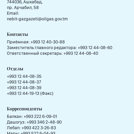
744036, Ашхабад,
пр. Арчабил, 58
Email:
nebit-gazgazeti@oilgas.gov.tm
Контакты
Приёмная:
+993 12 40-30-88
Заместитель главного редактора:
+993 12 44-08-60
Ответственный секретарь:
+993 12 44-08-40
Отделы
+993 12 44-08-35
+993 12 44-08-37
+993 12 44-08-39
+993 12 44-19-13 (Факс)
Корреспонденты
Балкан: +993 222 6-09-01
Дашогуз: +993 346 2-48-90
Лебап: +993 422 3-26-83
Мары: +993 522 6-04-93