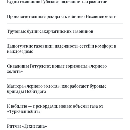
Будни газовиков Губадага: надежность и развитие
Производственные рекорды к юбилею Независимости
Трудовые будни сакарчагинских газовиков
Дашогузские газовики: надежность сетей и комфорт в
каждом доме
Скважины Готурдепе: новые горизонты «черного
золота»
Мастера «черного золота»: как работают буровые
бригады Небитдага
К юбилею — с рекордами: новые объемы газа от
«Туркменнебит»
Ритмы «Дехистана»