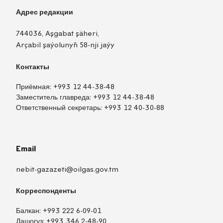
Адрес редакции
744036, Aşgabat şäheri,
Arçabil şaýolunyň 58-nji jaýy
Контакты
Приёмная:
+993 12 44-38-48
Заместитель главреда:
+993 12 44-38-48
Ответственный секретарь:
+993 12 40-30-88
Email
nebit-gazazeti@oilgas.gov.tm
Корреспонденты
Балкан:
+993 222 6-09-01
Дашогуз:
+993 346 2-48-90