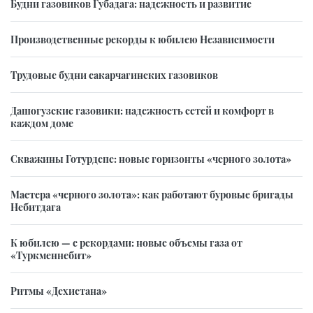
Будни газовиков Губадага: надежность и развитие
Производственные рекорды к юбилею Независимости
Трудовые будни сакарчагинских газовиков
Дашогузские газовики: надежность сетей и комфорт в
каждом доме
Скважины Готурдепе: новые горизонты «черного золота»
Мастера «черного золота»: как работают буровые бригады
Небитдага
К юбилею — с рекордами: новые объемы газа от
«Туркменнебит»
Ритмы «Дехистана»