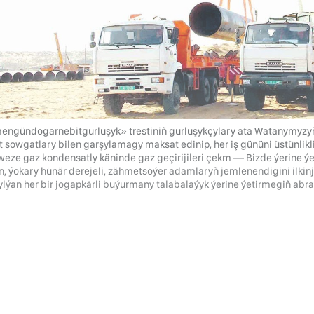
engündogarnebitgurluşyk» trestiniň gurluşykçylary ata Watanymyzy
 sowgatlary bilen garşylamagy maksat edinip, her iş gününi üstünlikl
eze gaz kondensatly käninde gaz geçirijileri çekm — Bizde ýerine ýe
an, ýokary hünär derejeli, zähmetsöýer adamlaryň jemlenendigini ilkin
ylýan her bir jogapkärli buýurmany talabalaýyk ýerine ýetirmegiň abraý