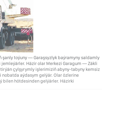
ň şanly toýuny — Garaşsyzlyk baýramyny saldamly
i jemleýärler. Häzir olar Merkezi Garagum — Zäkli
tirýän çylşyrymly işlerimiziň abyny-tabyny kemsiz
ji nobatda aýdasym gelýär. Olar özlerine
 bilen hötdesinden gelýärler. Häzirki