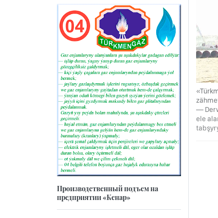
«Türkm
zähmet
— Derw
ele al
tabşyr
Производственный подъем на
предприятии «Кенар»