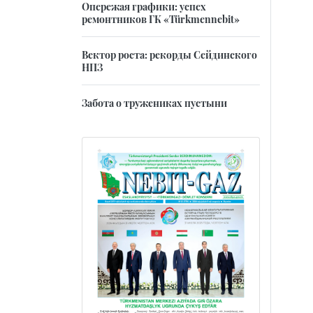
Опережая графики: успех
ремонтников ГК «Türkmennebit»
Вектор роста: рекорды Сейдинского
НПЗ
Забота о тружениках пустыни