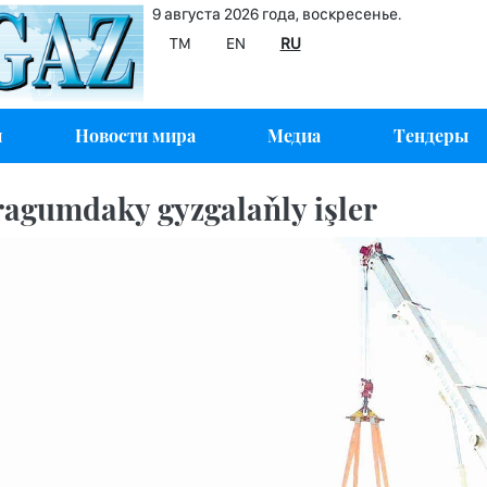
9 августа 2026 года, воскресенье.
TM
EN
RU
и
Новости мира
Медиа
Тендеры
agumdaky gyzgalaňly işler