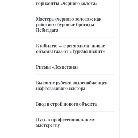
горизонты «черного золота»
Мастера «черного золота»: как
работают буровые бригады
Небитдага
К юбилею — с рекордами: новые
объемы газа от «Туркменнебит»
Ритмы «Дехистана»
Высокие рубежи водоснабженцев
нефтегазового сектора
Ввод в строй нового объекта
Путь к профессиональному
мастерству