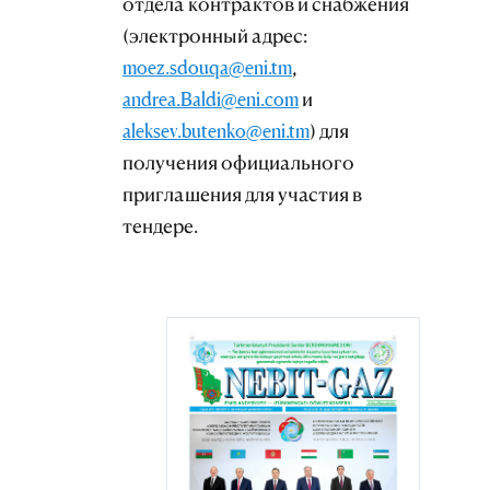
отдела контрактов и снабжения
(электронный адрес:
moez.sdouqa@eni.tm
,
andrea.Baldi@eni.com
и
aleksev.butenko@eni.tm
) для
получения официального
приглашения для участия в
тендере.