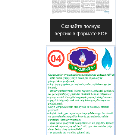
döwürde nebitgaz pudagynyň
ösdürilmegi, yzly-yzyna baýlyk
känleriniň özleşdirilmegi senagatyň bu
Скачайте полную
möhüm pudagynda ýaş hünärmenleriň
версию в формате PDF
zerurlygyny ýüze çykardy. Durmuşda
çynyň bilen yhlas etseň, arzuwyň
bitmän galjak gümany ýok. Hangeldi
1981-nji ýylda şol wagtky Türkmen
politehniki institutyna gaýybana
okuwa girýär.