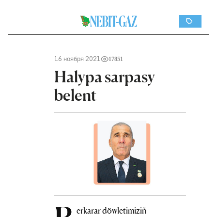
16 ноября 2021
17851
Halypa sarpasy
belent
erkarar döwletimiziň