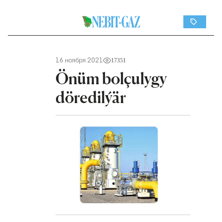
16 ноября 2021
17351
Önüm bolçulygy
döredilýär