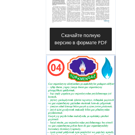
önümçilik Hazar deňziniň türkmen
böleginde ýerleşen nebit
ýataklaryndan çykarylýan ugurdaş
gazlaryň düzüminden bölünip alynýan
Скачайте полную
metanyň pes gomologlaryna, ýagny
версию в формате PDF
etana, propana, butana we С5 — С7
ýeňil suwuk uglewodorodlara
esaslanýar.