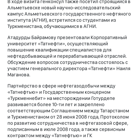
В ходе визита генконсул также посетил строящийся в
Альметьевске новый научно-исследовательский
кампус Альметьевского государственного нефтяного
института (АГНИ), встретился со студентами из
Туркменистана, обучающимися в АГНИ.
Атадурды Байрамову презентовали Корпоративный
университет «Татнефти», осуществляющий
повышение квалификации специалистов для
нефтедобывающей и перерабатывающей отраслей.
Обсуждение вопросов сотрудничества состоялось с
участием генерального директора «Татнефти» Наиля
Маганова.
Партнёрство в сфере нефтегазодобычи между
«Татнефтью» и Государственным концерном
«Туркменнебит» на месторождении Готурдепе
развивается более 10-ти лет и закреплено
соответствующим Соглашением между Татарстаном
и Туркменистаном от 28 июня 2008 года, Протоколом
по развитию сотрудничества в нефтегазовой сфере,
подписанным в июле 2008 года, а также сервисным
контрактом между «Татнефтью» и ГК