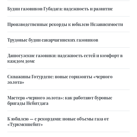
Будни газовиков Губадага: надежность и развитие
Производственные рекорды к юбилею Независимости
Трудовые будни сакарчагинских газовиков
Дашогузские газовики: надежность сетей и комфорт в
каждом доме
Скважины Готурдепе: новые горизонты «черного
золота»
Мастера «черного золота»: как работают буровые
бригады Небитдага
К юбилею — с рекордами: новые объемы газа от
«Туркменнебит»