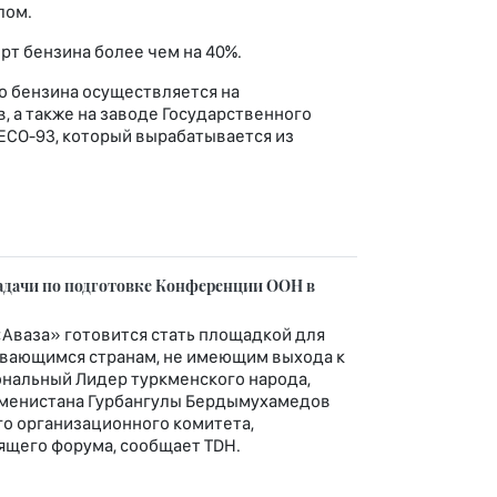
лом.
рт бензина более чем на 40%.
о бензина осуществляется на
а также на заводе Государственного
 ECO-93, который вырабатывается из
адачи по подготовке Конференции ООН в
«Аваза» готовится стать площадкой для
ивающимся странам, не имеющим выхода к
иональный Лидер туркменского народа,
кменистана Гурбангулы Бердымухамедов
о организационного комитета,
щего форума, сообщает TDH.