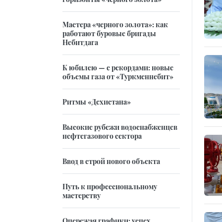
Мастера «черного золота»: как
работают буровые бригады
Небитдага
К юбилею — с рекордами: новые
объемы газа от «Туркменнебит»
Ритмы «Дехистана»
Высокие рубежи водоснабженцев
нефтегазового сектора
Ввод в строй нового объекта
Путь к профессиональному
мастерству
Опережая графики: успех