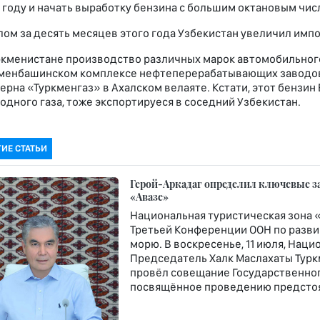
 году и начать выработку бензина с большим октановым чис
лом за десять месяцев этого года Узбекистан увеличил импо
ркменистане производство различных марок автомобильног
менбашинском комплексе нефтеперерабатывающих заводов, 
ерна «Туркменгаз» в Ахалском велаяте. Кстати, этот бензин
одного газа, тоже экспортируеся в соседний Узбекистан.
ГИЕ СТАТЬИ
Герой-Аркадаг определил ключевые з
«Авазе»
Национальная туристическая зона 
Третьей Конференции ООН по разв
морю. В воскресенье, 11 июля, Нац
Председатель Халк Маслахаты Тур
провёл совещание Государственног
посвящённое проведению предстоя