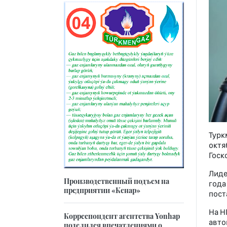
Турк
октя
Госк
Лиде
Производственный подъем на
года
предприятии «Кенар»
пост
На Н
Корреспондент агентства Yonhap
авто
поделился впечатлениями о