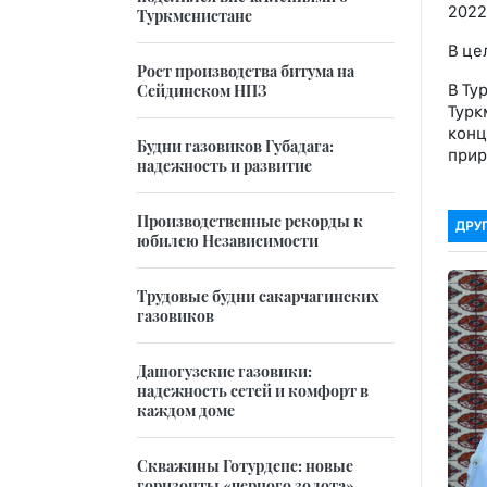
2022
Туркменистане
В це
Рост производства битума на
В Ту
Сейдинском НПЗ
Турк
конц
Будни газовиков Губадага:
прир
надежность и развитие
Производственные рекорды к
ДРУ
юбилею Независимости
Трудовые будни сакарчагинских
газовиков
Дашогузские газовики:
надежность сетей и комфорт в
каждом доме
Скважины Готурдепе: новые
горизонты «черного золота»