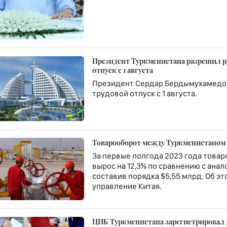
Президент Туркменистана разрешил р
отпуск с 1 августа
Президент Сердар Бердымухамедов
трудовой отпуск с 1 августа.
Товарооборот между Туркменистаном и
За первые полгода 2023 года това
вырос на 12,3% по сравнению с ана
составив порядка $5,55 млрд. Об э
управление Китая.
ЦИК Туркменистана зарегистрировал 