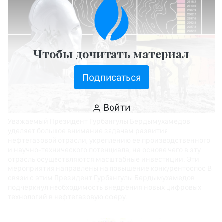
Чтобы дочитать материал
Подписаться
Войти
Уважаемый Президент Гурбангулы Бердымухамедов
уделяет большое внимание задачам развития
нефтегазовой отрасли, укреплению ее производственного
и научно-технического потенциала, на основе чего в эту
отрасль осуществляются масштабные инвестиции. Эти
мероприятия направлены на повышение конкурентоспос В
связи с этим Президент Гурбангулы Бердымухамедов
подчеркнул необходимость внедрения новых цифровых
технологий в нефтегазовую сферу.