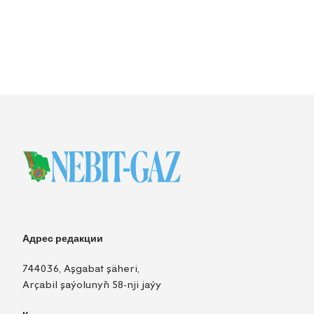
Адрес редакции
744036, Aşgabat şäheri,
Arçabil şaýolunyň 58-nji jaýy