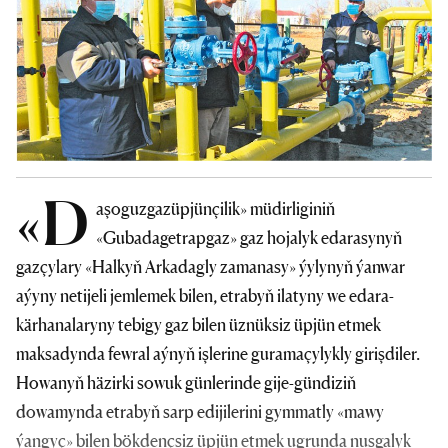
«D
aşoguzgazüpjünçilik» müdirliginiň
«Gubadagetrapgaz» gaz hojalyk edarasynyň
gazçylary «Halkyň Arkadagly zamanasy» ýylynyň ýanwar
aýyny netijeli jemlemek bilen, etrabyň ilatyny we edara-
kärhanalaryny tebigy gaz bilen üznüksiz üpjün etmek
maksadynda fewral aýnyň işlerine guramaçylykly girişdiler.
Howanyň häzirki sowuk günlerinde gije-gündiziň
dowamynda etrabyň sarp edijilerini gymmatly «mawy
ýangyç» bilen bökdençsiz üpjün etmek ugrunda nusgalyk