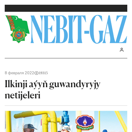
8 февраля 2022
19315
Ilkinji aýyň guwandyryjy
netijeleri