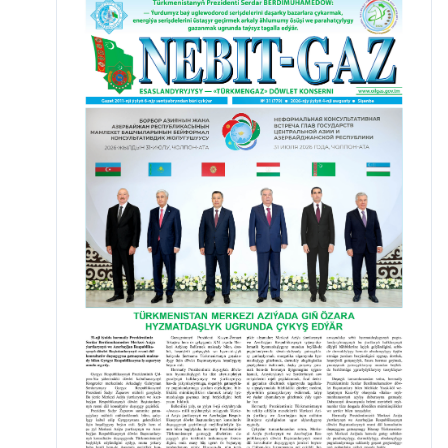
abatlaýjy slesarlarynyň hem-de gaz bilen kebşirleýji
Baýmyrat Annamyradow we elektrik bilen kebşirleýji
Erkebaý Täjibaýew ýaly agzalarynyň aladalarynyň özlerine
ýetikdigine olaryň gündelik alyp barýan wajyp işleri bilen
ýakyndan tanyş bolanymyzda doly göz ýetirdik.