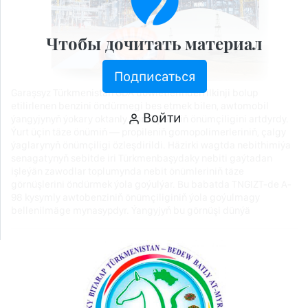
Чтобы дочитать материал
Подписаться
Garaşsyz Türkmenistan GDA döwletlerinden ilkinji bolup
etilirlenen benzini öndürmegi bes etmek bilen, awtomobil
Войти
ýangyjynyň ýokary oktanly görnüşleriniň önümçiligini artdyrdy.
Ýurt üçin täze önümiň — propileniň gomopolimerleriniň, çalgy
ýaglarynyň önümçiligi özleşdirildi. Häzirki wagtda nebithimiýa
senagatynyň sebitde iri Türkmenbaşydaky nebiti gaýtadan
işleýän zawodlar toplumynda nebit önümleriniň täze
görnüşlerini öndürmek ýola goýulýar. Bu babatda TNGIZT-de A-
98 kysymly awtobenziniň önümçiliginiň ýola goýulmagy
bellenilmäge mynasypdyr. Ýangyjyň bu görnüşi dünýä