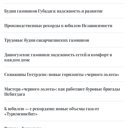
Будни газовиков Губадага: надежность и развитие
Производственные рекорды к юбилею Независимости
Трудовые будни сакарчагинских газовиков
Дашогузские газовики: надежность сетей и комфорт в
каждом доме
Скважины Готурдепе: новые горизонты «черного золота»
Мастера «черного золота»: как работают буровые бригады
Небитдага
К юбилею — с рекордами: новые объемы газа от
«Туркменнебит»