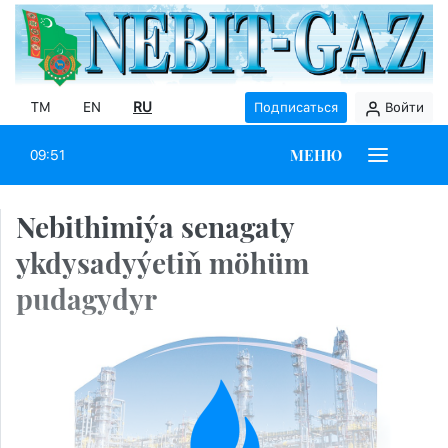
TM
EN
RU
Подписаться
Войти
МЕНЮ
09:51
Nebithimiýa senagaty
ykdysadyýetiň möhüm
pudagydyr