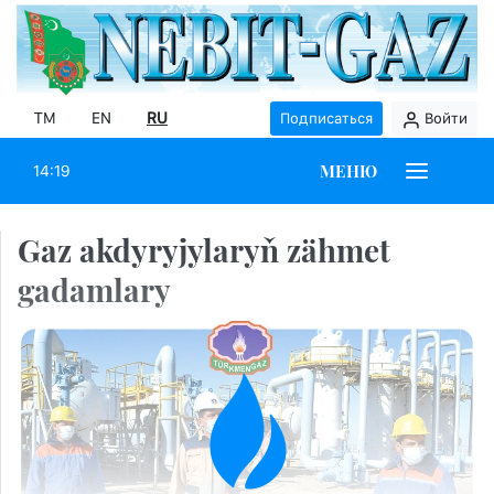
TM
EN
RU
Подписаться
Войти
МЕНЮ
14:19
Gaz akdyryjylaryň zähmet
gadamlary