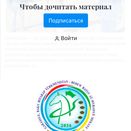
Чтобы дочитать материал
Подписаться
Войти
Döwletabat — Derýalyk baş gaz geçirijisiniň ugrunda ýerleşýän
«Şatlyk» önümçilik edarasy «Daşoguzgazakdyryş» müdirliginiň
öňdebaryjy önümçilik düzümleriniň biridir. Biz baş gaz
geçirijiniň ugrundaky bu ilkinji önümçilik edarasynda bolup,
onuň başlygynyň orunbasary Tirkiş Magtymow bilen gürrüňdeş
bolanymyzda, ol: