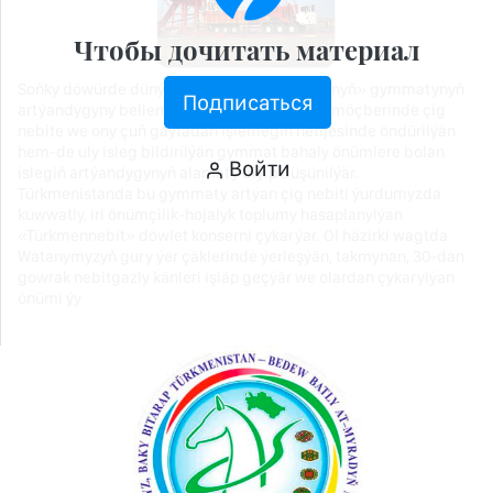
Чтобы дочитать материал
Soňky döwürde dünýä bazarynda «gara altynyň» gymmatynyň
Подписаться
artýandygyny bellemeli. Muňa bolsa, dünýä möçberinde çig
nebite we ony çuň gaýtadan işlemegiň netijesinde öndürilýän
hem-de uly isleg bildirilýän gymmat bahaly önümlere bolan
Войти
islegiň artýandygynyň alamaty diýip düşünilýär.
Türkmenistanda bu gymmaty artýan çig nebiti ýurdumyzda
kuwwatly, iri önümçilik-hojalyk toplumy hasaplanylýan
«Türkmennebit» döwlet konserni çykarýar. Ol häzirki wagtda
Watanymyzyň gury ýer çäklerinde ýerleşýän, takmynan, 30-dan
gowrak nebitgazly känleri işläp geçýär we olardan çykarylýan
önümi ýy