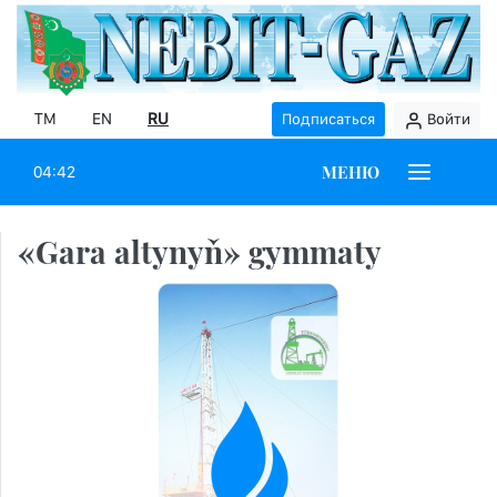
TM
EN
RU
Подписаться
Войти
МЕНЮ
04:42
«Gara altynyň» gymmaty