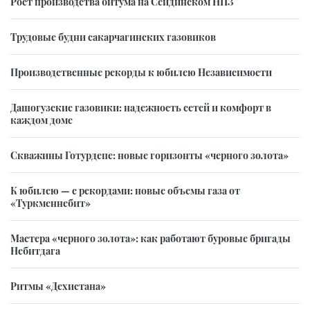
Рост производства битума на Сейдинском НПЗ
Трудовые будни сакарчагинских газовиков
Производственные рекорды к юбилею Независимости
Дашогузские газовики: надежность сетей и комфорт в
каждом доме
Скважины Готурдепе: новые горизонты «черного золота»
К юбилею — с рекордами: новые объемы газа от
«Туркменнебит»
Мастера «черного золота»: как работают буровые бригады
Небитдага
Ритмы «Дехистана»