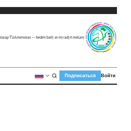
itarap Türkmenistan — bedew batly at-myradyň mekany
Подписаться
Войти