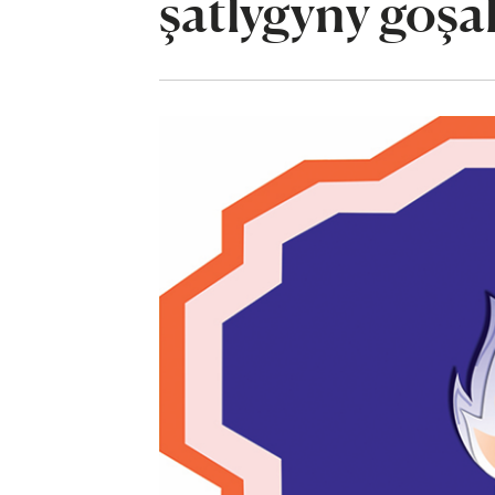
şatlygyny goşa