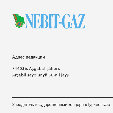
Адрес редакции
744036, Aşgabat şäheri,
Arçabil şaýolunyň 58-nji jaýy
Учредитель государственный концерн «Туркменгаз»