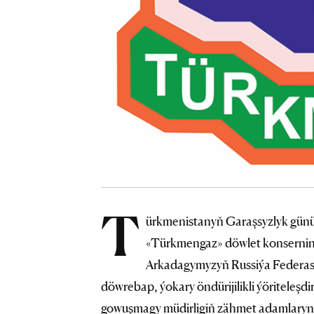
T
ürkmenistanyň Garaşsyzlyk günü
«Türkmengaz» döwlet konserni
Arkadagymyzyň Russiýa Federas
döwrebap, ýokary öndürijilikli ýöriteleşdi
gowuşmagy müdirligiň zähmet adamlaryn