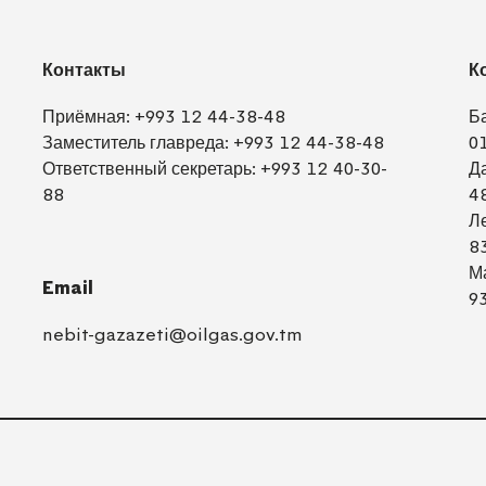
Контакты
К
Приёмная:
+993 12 44-38-48
Б
Заместитель главреда:
+993 12 44-38-48
0
Ответственный секретарь:
+993 12 40-30-
Д
88
4
Л
8
М
Email
9
nebit-gazazeti@oilgas.gov.tm