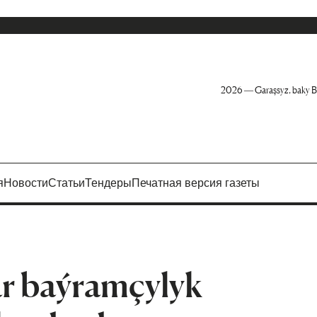
2026 — Garaşsyz, baky B
я
Новости
Статьи
Тендеры
Печатная версия газеты
ar baýramçylyk