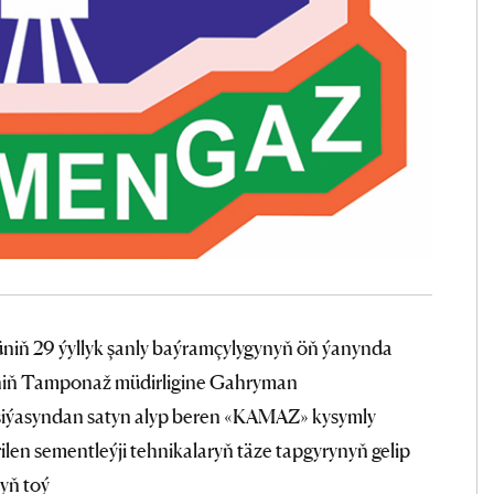
niň 29 ýyllyk şanly baýramçylygynyň öň ýanynda
niň Tamponaž müdirligine Gahryman
iýasyndan satyn alyp beren «KAMAZ» kysymly
rilen sementleýji tehnikalaryň täze tapgyrynyň gelip
yň toý