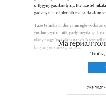
şatlygyny goşalandyrdy. Bu täze tehnikal
gadymy milli däpleriniň esasynda ak un sepi
Täze tehnikalar dünýäniň uglewodorod çig
ýurdumyzyň nebitli, gazly meýdançalarynda
ulanylmagy üçin kärhananyň iň tejribeli sür
Материал тол
barýan ýerlerine ugradyldy.
Чтобы 
Уже подп