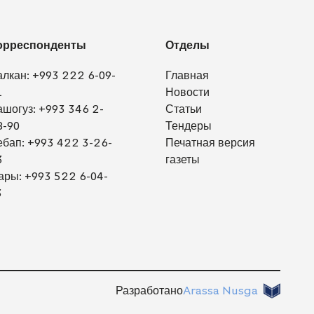
орреспонденты
Отделы
алкан:
+993 222 6-09-
Главная
1
Новости
ашогуз:
+993 346 2-
Статьи
8-90
Тендеры
ебап:
+993 422 3-26-
Печатная версия
3
газеты
ары:
+993 522 6-04-
3
Разработано
Arassa Nusga