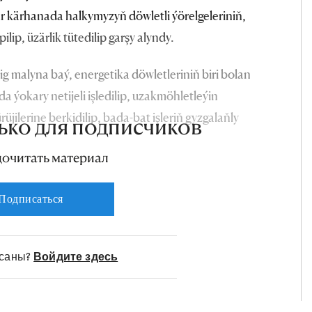
ar kärhanada halkymyzyň döwletli ýörelgeleriniň,
lip, üzärlik tütedilip garşy alyndy.
 malyna baý, energetika döwletleriniň biri bolan
 ýokary netijeli işledilip, uzakmöhletleýin
üjilerine berkidilip, bada-bat işleriň gyzgalaňly
ько для подписчиков
дочитать материал
Подписаться
исаны?
Войдите здесь