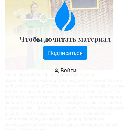
Чтобы дочитать материал
Подписаться
Войти
Türkmenistanyň Prezidenti, ýurdumyzyň Ylymlar
akademiýasynyň akademigi, lukmançylyk ylymlarynyň doktory,
professor Gurbanguly Berdimuhamedowyň ýiti zehininden çykan
«Türkmenistanyň dermanlyk ösümlikleri» atly kitabynyň XII jildi
halkymyza, aýratyn hem saglygy goraýyş we derman senagaty
ulgamynyň Ýakynda ýurdumyzyň nebitgaz toplumynyň merkezi
binasynda milli Liderimiziň bu kitabynyň tanyşdyrylyş dabarasy
geçirildi. «Türkmengaz» döwlet konserni, Türkmenistanyň
Nebitgaz senagaty toplumynyň işgärleriniň kärdeşler
arkalaşygynyň geňeşi tarapyndan geçirilen dabara toplumyň