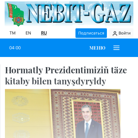
TM
EN
RU
Подписаться
Войти
МЕНЮ
04:00
Hormatly Prezidentimiziň täze
kitaby bilen tanyşdyryldy