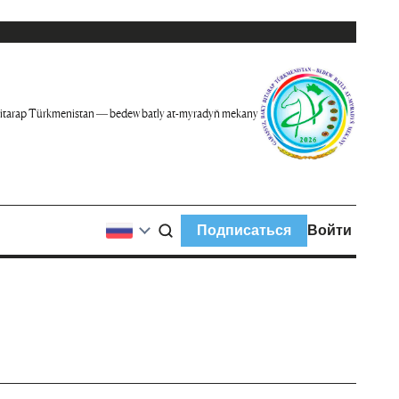
itarap Türkmenistan — bedew batly at-myradyň mekany
Подписаться
Войти