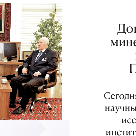
До
мин
Сегодня
научны
ис
инстит