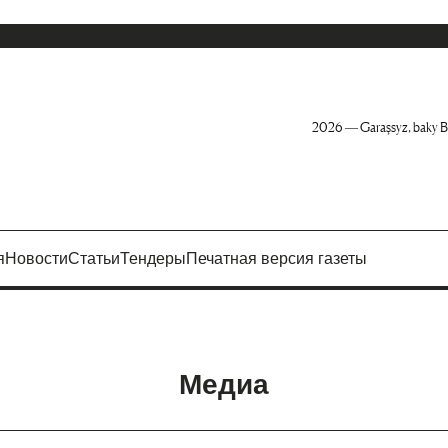
2026 — Garaşsyz, baky B
я
Новости
Статьи
Тендеры
Печатная версия газеты
Медиа