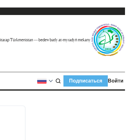
itarap Türkmenistan — bedew batly at-myradyň mekany
Подписаться
Войти