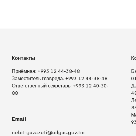
Контакты
К
Приёмная:
+993 12 44-38-48
Б
Заместитель главреда:
+993 12 44-38-48
0
Ответственный секретарь:
+993 12 40-30-
Д
88
4
Л
8
М
Email
9
nebit-gazazeti@oilgas.gov.tm