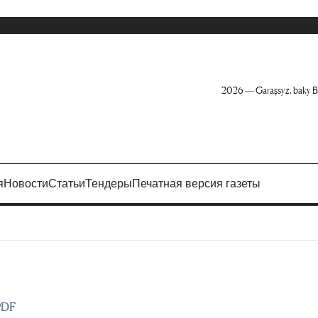
2026 — Garaşsyz, baky B
я
Новости
Статьи
Тендеры
Печатная версия газеты
PDF