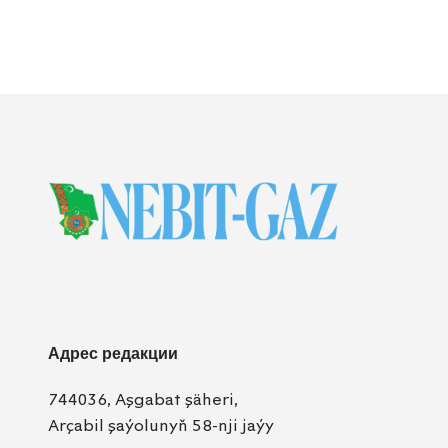
Адрес редакции
744036, Aşgabat şäheri,
Arçabil şaýolunyň 58-nji jaýy