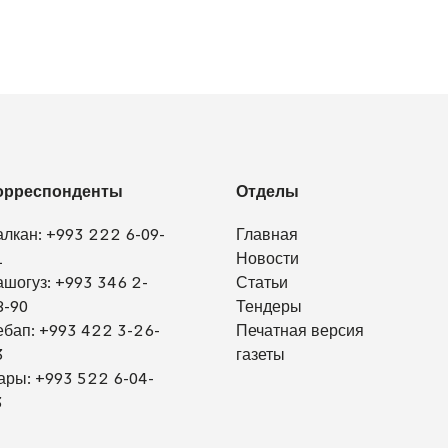
орреспонденты
Отделы
алкан:
+993 222 6-09-
Главная
1
Новости
ашогуз:
+993 346 2-
Статьи
8-90
Тендеры
ебап:
+993 422 3-26-
Печатная версия
3
газеты
ары:
+993 522 6-04-
3