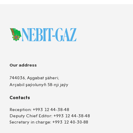
Our address
744036, Aşgabat şäheri,
Arçabil şaýolunyň 58-nji jaýy
Contacts
Reception:
+993 12 44-38-48
Deputy Chief Editor:
+993 12 44-38-48
Secretary in charge:
+993 12 40-30-88