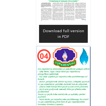
ýokary basyş bilen ýuwup, duz, çäge
çökündilerinden birkemsiz arassalaýan
bu enjamyň iş öndürijiligi ýokary. Şu
ýylyň başyndan bäri müdirligiň
Download full version
«Ýolguýy» gaz känindäki 41-nji, 47-nji
in PDF
guýularda hut şu enjamyň kömegi bilen
olaryň düýbi arassalanyldy. Täzelikde
şu enjam bilen «Galkynyş» gaz
känindäki 210-njy guýynyň içki
ýagdaýyny barlamak işleri ýokary hilli
geçirildi — diýip, sehiň başlygy
Akmyrat Şirgulyýew bizi öz işleri bilen
tanyşdyrdy.