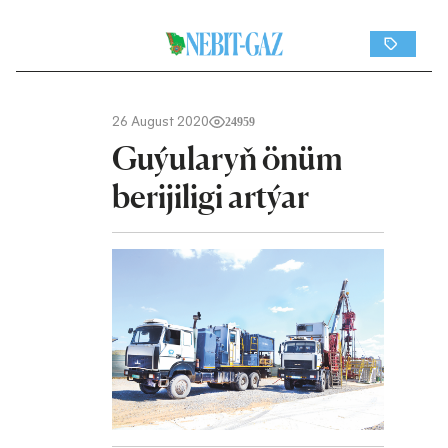
26 August 2020
24959
Guýularyň önüm
berijiligi artýar