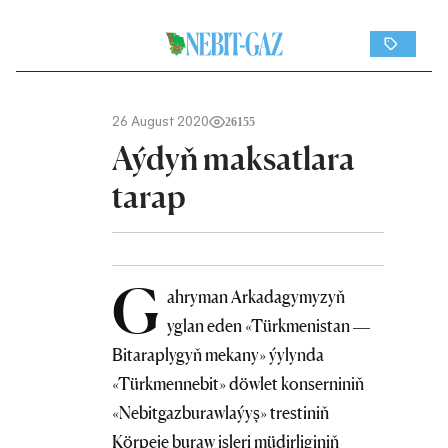
26 August 2020
26155
Aýdyň maksatlara
tarap
G
ahryman Arkadagymyzyň
yglan eden «Türkmenistan —
Bitaraplygyň mekany» ýylynda
«Türkmennebit» döwlet konserniniň
«Nebitgazburawlaýyş» trestiniň
Körpeje buraw işleri müdirliginiň