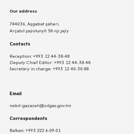
Our address
744036, Aşgabat şäheri,
Arçabil şaýolunyň 58-nji jaýy
Contacts
Reception:
+993 12 44-38-48
Deputy Chief Editor:
+993 12 44-38-48
Secretary in charge:
+993 12 40-30-88
Email
nebit-gazazeti@oilgas.gov.tm
Correspondents
Balkan:
+993 222 6-09-01