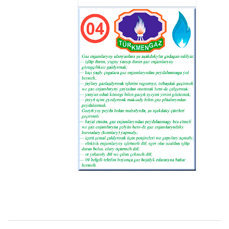
alnan, halkara ülňülerine laýyk gelýän
täze buraw desgalary has çuň
gatlaklara ynamly aralaşmaga
mümkinçilik berýär.
Önümçilik işleriniň has-da sazlaşykly
öňe gitmegi üçin Kärdeşler
arkalaşygynyň guramasy müdirligiň
ýolbaşçylygy bilen bilelikde özüniň
gündelik işlerini hormatly
Prezidentimiziň tabşyryklaryna we
sargytlaryna laýyk derejede alyp
barýar. Üznüksiz önümçilik işlerinde
zähmet çekýän işgärlerimiziň ýaşaýyş-
durmuş derejesini ýokarlandyrmak,