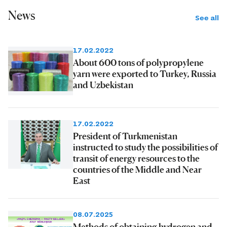
tehniki howpsuzlyk düzgünleriniň
News
gyşarnyksyz berjaý edilmegini
See all
gazanmak, arassaçylyk, sanitar-
gigiýena düzgünleriniň talaplaryny
17.02.2022
pugta berjaý etmek ugrunda
About 600 tons of polypropylene
yarn were exported to Turkey, Russia
müdirligimizde netijeli işler göwnejaý
and Uzbekistan
ýola goýlup, işgärlerimiz agyz-burun
örtükleri we beýleki zerur bolup biljek
ätiýaçlyk lukmançylyk serişdeleridir
17.02.2022
däri-dermanlar bilen üpjün edildi.
President of Turkmenistan
instructed to study the possibilities of
Halkymyzyň saglygyny goramakda
transit of energy resources to the
agyz-burun örtüklerini ulanmagyň
countries of the Middle and Near
ähmiýeti barada wagyz-nesihat işleri
East
geçirildi.
08.07.2025
Methods of obtaining hydrogen and