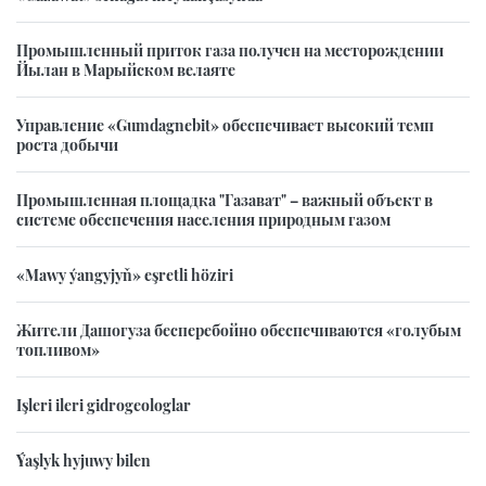
Промышленный приток газа получен на месторождении
Йылан в Марыйском велаяте
Управление «Gumdagnebit» обеспечивает высокий темп
роста добычи
Промышленная площадка "Газават" – важный объект в
системе обеспечения населения природным газом
«Mawy ýangyjyň» eşretli höziri
Жители Дашогуза бесперебойно обеспечиваются «голубым
топливом»
Işleri ileri gidrogeologlar
Ýaşlyk hyjuwy bilen