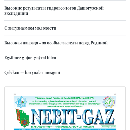
Высокие результаты гидрогеологов Дашогузской
экспедиции
С энтузиазмом молодости
Высокая награда – за особые заслуги перед Родиной
Egsilmez gujur-gaýrat bilen
Çeleken — hazynalar mesgeni