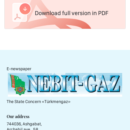
Download full version in PDF
E-newspaper
The State Concern «Тürkmengaz»
Our address
744036, Ashgabat,
Archabil ave., 58