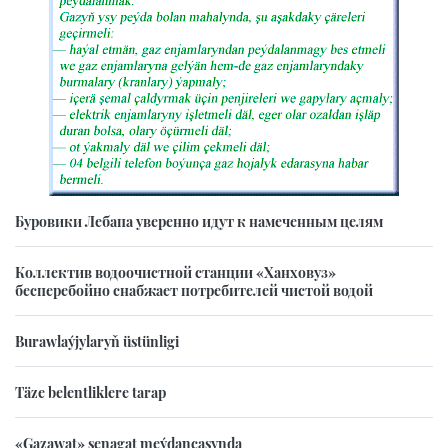
Буровики Лебапа уверенно идут к намеченным целям
Коллектив водоочистной станции «Ханховуз»
бесперебойно снабжает потребителей чистой водой
Burawlaýjylaryň üstünligi
Täze belentliklere tarap
«Gazawat» senagat meýdançasynda