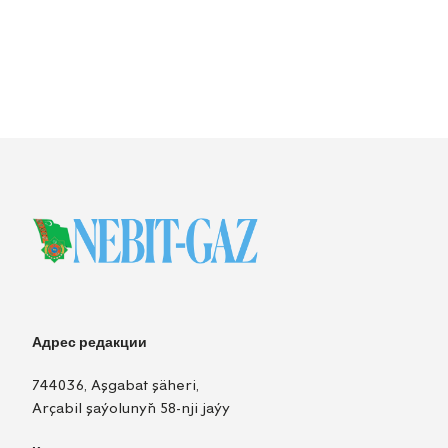
Адрес редакции
744036, Aşgabat şäheri,
Arçabil şaýolunyň 58-nji jaýy