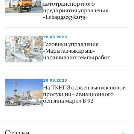
автотранспортного
предприятия управления
«Lebapgazçykaryş»
28.03.2023
Газовики управления
«Марыгазчыкарыш»
наращивают темпы работ
28.03.2023
На ТКНПЗ освоен выпуск новой
продукции – авиационного
бензина марки Б-92
Статьи