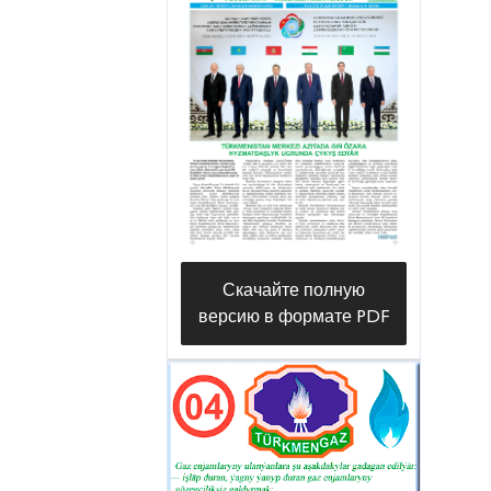
Tagtabazar etrap, Mary velayat. The
distance from pilot well No. 68, where
gas was received at the Döwletabat gas
condensate field, to the Gurrukbil field
is 15-20 kilometers, and to the Garabil
gas field, discovered on the eastern
side of the Gurrukbil field, is 10-15
kilometers.
Скачайте полную
версию в формате PDF