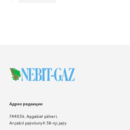
Адрес редакции
744036, Aşgabat şäheri,
Arçabil şaýolunyň 58-nji jaýy