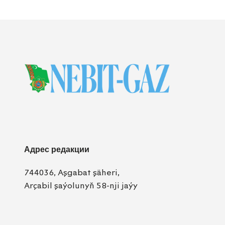
Адрес редакции
744036, Aşgabat şäheri,
Arçabil şaýolunyň 58-nji jaýy