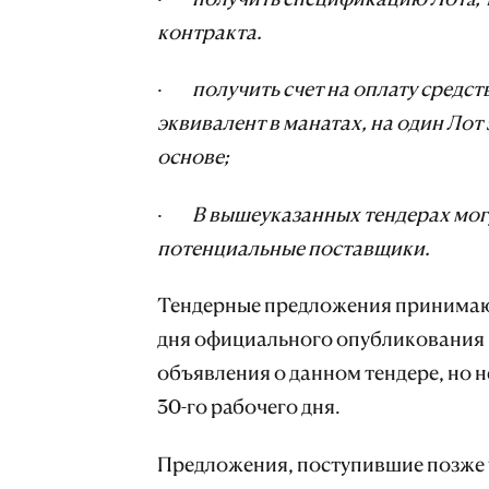
контракта.
·
получить счет на оплату средст
эквивалент в манатах, на один Лот 
основе;
·
В вышеуказанных тендерах мог
потенциальные поставщики.
Тендерные предложения принимаютс
дня официального опубликования 
объявления о данном тендере, но н
30-го рабочего дня.
Предложения, поступившие позже 