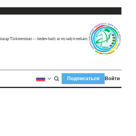
itarap Türkmenistan — bedew batly at-myradyň mekany
Подписаться
Войти