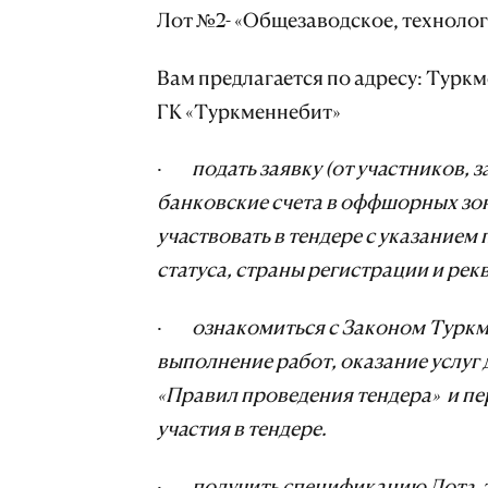
Лот №2- «Общезаводское, технолог
Вам предлагается по адресу: Туркме
ГК «Туркменнебит»
·
подать заявку (от участников
банковские счета в оффшорных зо
участвовать в тендере с указанием
статуса, страны регистрации и рек
·
ознакомиться с Законом Туркм
выполнение работ, оказание услуг 
«Правил проведения тендера» и п
участия в тендере.
·
получить спецификацию Лотa, 