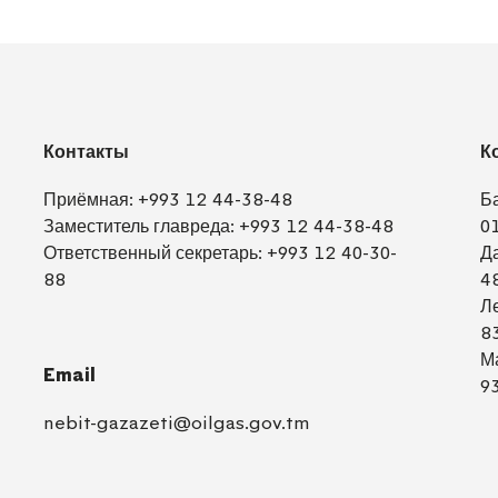
Контакты
К
Приёмная:
+993 12 44-38-48
Б
Заместитель главреда:
+993 12 44-38-48
0
Ответственный секретарь:
+993 12 40-30-
Д
88
4
Л
8
М
Email
9
nebit-gazazeti@oilgas.gov.tm