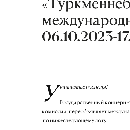
«Туркменнеб
международн
06.10.2023-17
У
важаемые господа!
Государственный концерн «
комиссии, переобъявляет междунар
по нижеследующему лоту: