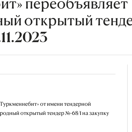
ит» переобъявляет
ый открытый тенде
.11.2023
Туркменнебит» от имени тендерной
одный открытый тендер №-68/1 на закупку