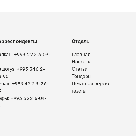
орреспонденты
Отделы
алкан:
+993 222 6-09-
Главная
1
Новости
ашогуз:
+993 346 2-
Статьи
8-90
Тендеры
ебап:
+993 422 3-26-
Печатная версия
3
газеты
ары:
+993 522 6-04-
3