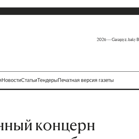
2026 — Garaşsyz, baky B
я
Новости
Статьи
Тендеры
Печатная версия газеты
нный концерн