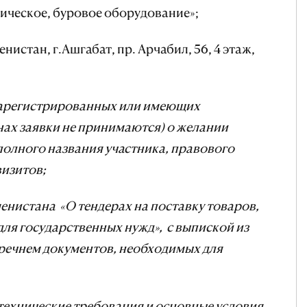
ическое, буровое оборудование»;
нистан, г.Ашгабат, пр. Арчабил, 56, 4 этаж,
, зарегистрированных или имеющих
нах заявки не принимаются) о желании
 полного названия участника, правового
визитов;
енистана «О тендерах на поставку товаров,
для государственных нужд», с выпиской из
еречнем документов, необходимых для
технические требования и основные условия