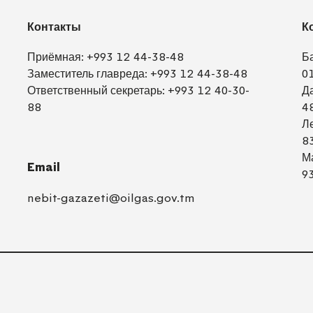
Контакты
К
Приёмная:
+993 12 44-38-48
Б
Заместитель главреда:
+993 12 44-38-48
0
Ответственный секретарь:
+993 12 40-30-
Д
88
4
Л
8
М
Email
9
nebit-gazazeti@oilgas.gov.tm