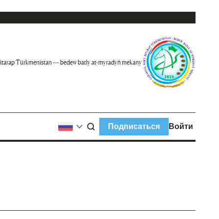
itarap Türkmenistan — bedew batly at-myradyň mekany
Подписаться
Войти