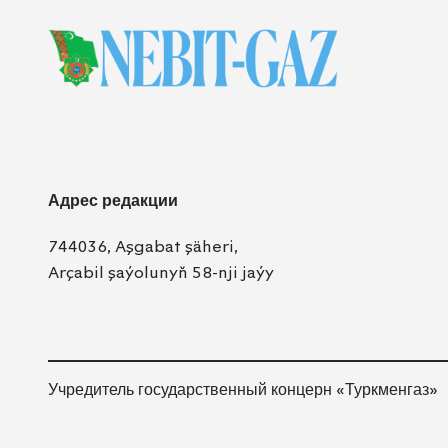
Адрес редакции
744036, Aşgabat şäheri,
Arçabil şaýolunyň 58-nji jaýy
Учредитель государственный концерн «Туркменгаз»