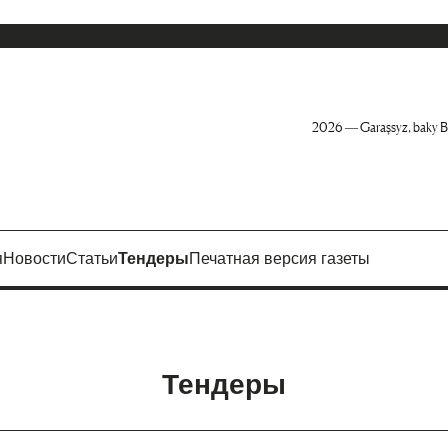
2026 — Garaşsyz, baky B
я
Новости
Статьи
Тендеры
Печатная версия газеты
Тендеры