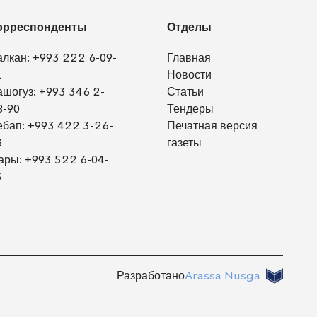
орреспонденты
Отделы
алкан:
+993 222 6-09-
Главная
1
Новости
ашогуз:
+993 346 2-
Статьи
8-90
Тендеры
ебап:
+993 422 3-26-
Печатная версия
3
газеты
ары:
+993 522 6-04-
3
Разработано
Arassa Nusga