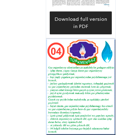
Täze döwrebap kärhanalary, dürli
önümçilik desgalaryny gurmak
Download full version
boýunça birnäçe taslama üstünlikli
in PDF
amala aşyryldy. Gyýanlydaky polimer
zawody hem-de Ahal welaýatyndaky
tebigy gazdan benzin öndürýän zawod
munuň aýdyň mysallary bolup durýar.
Dowamly işlenip taýýarlanylýan
ýataklary ulanmagyň netijeliligini
artdyrmaga uly üns berilýär.