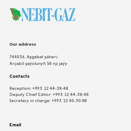
Our address
744036, Aşgabat şäheri,
Arçabil şaýolunyň 58-nji jaýy
Contacts
Reception:
+993 12 44-38-48
Deputy Chief Editor:
+993 12 44-38-48
Secretary in charge:
+993 12 40-30-88
Email