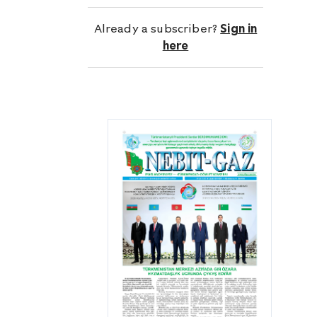
2020-nji ýyla çenli aralykda nebitgaz
senagatynyň maddy-enjamlaýyn
Already a subscriber?
Sign in
binýadynyň berkidilmegine 40 milliard
here
manada golaý serişde goýberildi.
Maýa goýumlary, ilkinji nobatda,
nebitgaz kärhanalarynyň tehniki we
tehnologik taýdan
enjamlaşdyrylmagyna — enjamlaryň,
serişdeleriň, ýöriteleşdirilen
tehnikanyň satyn alynmagyna
gönükdirilýär. Munuň özi geologiýa-
gözleg we buraw işleriniň gerimini
giňeltmäge, nebitgazly meýdanlaryň
senagat taýdan özleşdirilmegini
çaltlandyrmaga mümkinçilik döretdi.