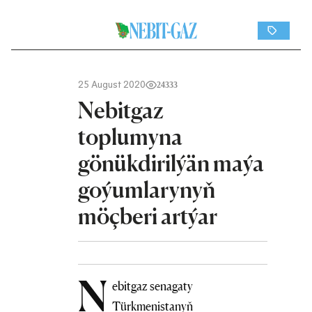
25 August 2020
24333
Nebitgaz
toplumyna
gönükdirilýän maýa
goýumlarynyň
möçberi artýar
N
ebitgaz senagaty
Türkmenistanyň