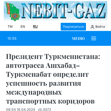
TM
EN
RU
Подписаться
Войти
МЕНЮ
15:55
Президент Туркменистана:
автотрасса Ашхабад–
Туркменабат определит
успешность развития
международных
транспортных коридоров
08:54 18.04.2024
9372