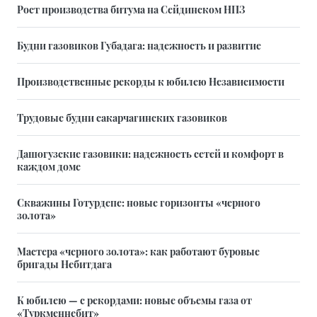
Рост производства битума на Сейдинском НПЗ
Будни газовиков Губадага: надежность и развитие
Производственные рекорды к юбилею Независимости
Трудовые будни сакарчагинских газовиков
Дашогузские газовики: надежность сетей и комфорт в
каждом доме
Скважины Готурдепе: новые горизонты «черного
золота»
Мастера «черного золота»: как работают буровые
бригады Небитдага
К юбилею — с рекордами: новые объемы газа от
«Туркменнебит»