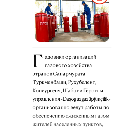
Г
азовики организаций
газового хозяйства
этрапов Сапармурата
Туркменбаши, Рухубелент,
Конеургенч, Шабат и Гёроглы
управления «Daşoguzgazüpjünçilik»
организованно ведут работы по
обеспечению сжиженным газом
жителей населенных пунктов,