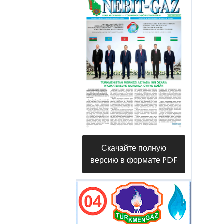
стоящего у истоков
благополучной жизни нашего
народа, выражают в
животноводческих хозяйствах
«Довардарчылык» Шабатского
этрапа, «Малдарчылык»
Конеургенчского этрапа и
«Гарагум» этрапа Гёроглы,
относящихся велаятскому
сельскохозяйственному
Скачайте полную
производственному
версию в формате PDF
объединению.