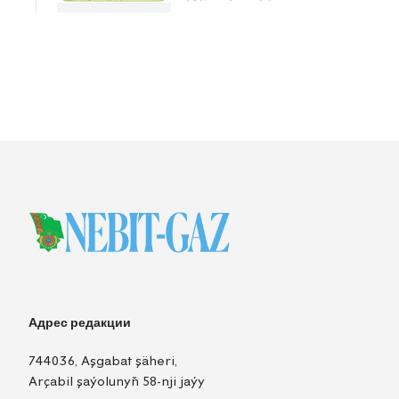
Адрес редакции
744036, Aşgabat şäheri,
Arçabil şaýolunyň 58-nji jaýy