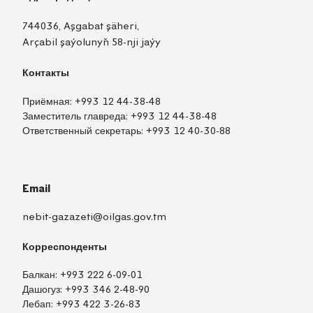
744036, Aşgabat şäheri,
Arçabil şaýolunyň 58-nji jaýy
Контакты
Приёмная:
+993 12 44-38-48
Заместитель главреда:
+993 12 44-38-48
Ответственный секретарь:
+993 12 40-30-88
Email
nebit-gazazeti@oilgas.gov.tm
Корреспонденты
Балкан:
+993 222 6-09-01
Дашогуз:
+993 346 2-48-90
Лебап:
+993 422 3-26-83