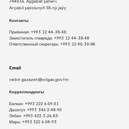
744036, Aşgabat şäheri,
Arçabil şaýolunyň 58-nji jaýy
Контакты
Приёмная:
+993 12 44-38-48
Заместитель главреда:
+993 12 44-38-48
Ответственный секретарь:
+993 12 40-30-88
Email
nebit-gazazeti@oilgas.gov.tm
Корреспонденты
Балкан:
+993 222 6-09-01
Дашогуз:
+993 346 2-48-90
Лебап:
+993 422 3-26-83
Мары:
+993 522 6-04-93