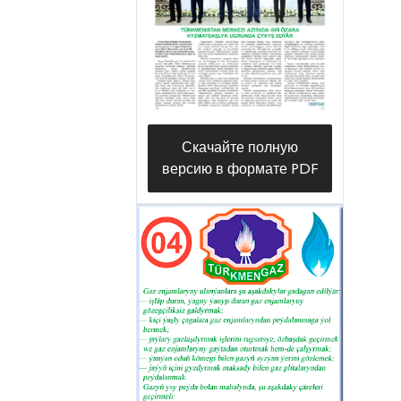
ýokary wezipeli ýolbaşçylary bilen
duşuşdy, ykdysady hyzmatdaşlygyň
esasy ugurlarynyň hatarynda gaz
pudagy görkezilip, bu ugurda
dostlukly ýurtlar ençeme ýyllaryň
dowamynda özara gatnaşyklary
Скачайте полную
saklaýarlar.
версию в формате PDF