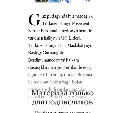
G
az pudagynda hyzmatdaşlyk –
Türkmenistanyň Prezidenti
Serdar Berdimuhamedowyň hem-de
türkmen halkynyň Milli Lideri,
Türkmenistanyň Halk Maslahatynyň
Başlygy Gurbanguly
Berdimuhamedowyň halkara
duşuşyklarynyň gün tertibinde esasy
ugurlaryň biri bolup durýar. Bu tema
hem-de onuň bilen bagly bolan
meselelere dürli ýurtlara saparlar
Материал только
mahalynda ýa-da ýokary wezipeli
для подписчиков
myhmanlar kabul edilende möhüm
ähmiýet berilýär. Çünki gaz strategik
Чтобы дочитать материал