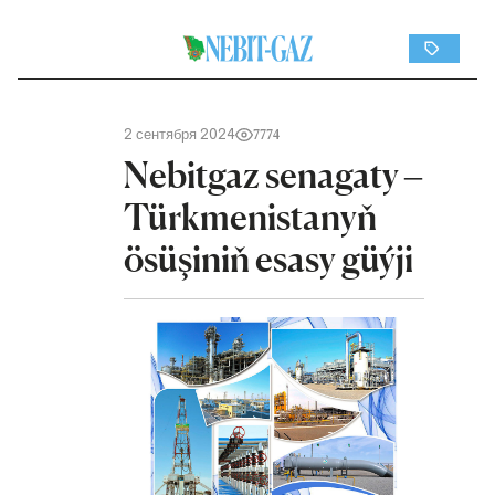
2 сентября 2024
7774
Nebitgaz senagaty –
Türkmenistanyň
ösüşiniň esasy güýji