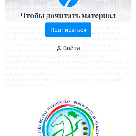
Чтобы дочитать материал
«Gazygaýtadanişleýiş» müdirliginiň suwuklandyrylan gazy
Подписаться
öndürmek boýunça Lebap önümçilik edara şahamçasynyň
Bagaja gaz känindäki desgalar toplumynyň başarjaň işgärleri
hem Nebitgaz senagaty we geologiýa işgärleriniň gününi
Войти
mynasyp zähmet sowgatlary bilen garşyladylar. Olar türkmen
topragynyň jümm — Öz zähmetimiz arkaly hormatly
Prezidentimiziň nebitgaz toplumynyň işgärleriniň öňünde goýan
jogapkärli wezipelerini abraý bilen berjaý etmäge goşandymyzy
goşmagy watançylyk borjumyz hasaplaýarys. Biz «Türkmenistan
— Bitaraplygyň mekany» ýylyny üstünlikli jemlemegi maksat
edinip, agzybirlikli iş