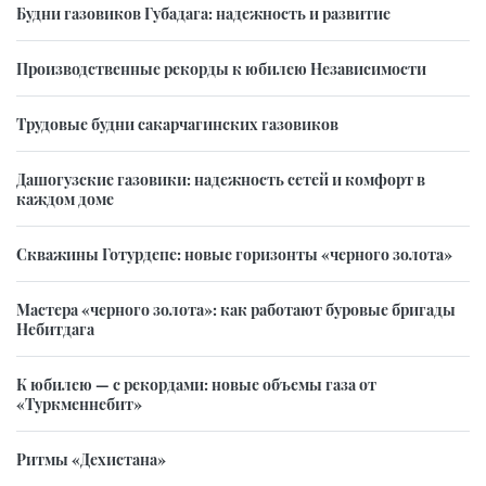
Будни газовиков Губадага: надежность и развитие
Производственные рекорды к юбилею Независимости
Трудовые будни сакарчагинских газовиков
Дашогузские газовики: надежность сетей и комфорт в
каждом доме
Скважины Готурдепе: новые горизонты «черного золота»
Мастера «черного золота»: как работают буровые бригады
Небитдага
К юбилею — с рекордами: новые объемы газа от
«Туркменнебит»
Ритмы «Дехистана»