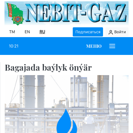
TM
EN
RU
Подписаться
Войти
МЕНЮ
10:21
Bagajada baýlyk önýär