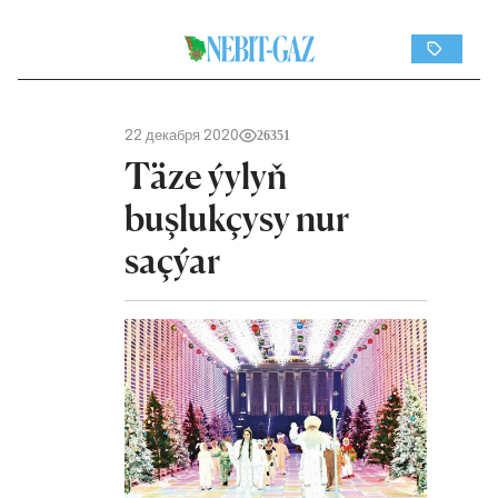
22 декабря 2020
26351
Täze ýylyň
buşlukçysy nur
saçýar