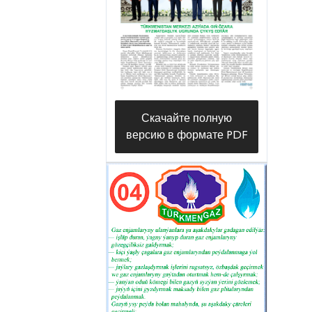
gözellik goşdy. Baş arçanyň
golaýyndaky meýdançada
ýaýbaňlandyrylan ertekiler dünýäsiniň
şäherjigi täze ýyl dabaralaryna mahsus
baýramçylyk keşbini emele getirdi. Şol
gün şaýollaryň we köçeleriň
Скачайте полную
ugrundaky, myhmanhanalaryň, ýaşaýyş
версию в формате PDF
jaýlarynyň we beýleki binalaryň
golaýyndaky baglarda gurnalan çyralar
dürli reňkler bilen şöhle saçyp, abadan
şäheriň baýramçylyk ruhunyň üstüni
ýetirdi.