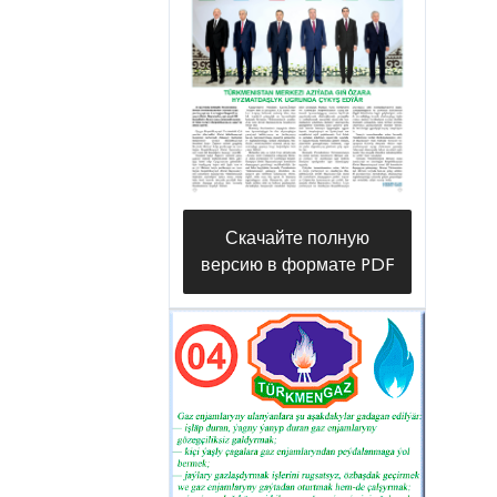
Нурмурада Мотакова и
Шатлыка Сапарова
своевременно регистрируются
поступающие от населения
заявки, принимаются
эффективные решения
возникающих проблем, что
Скачайте полную
обеспечивает бесперебойную
версию в формате PDF
работу единой газовой сети
протяженностью более 1200
километров в круглосуточном
режиме.