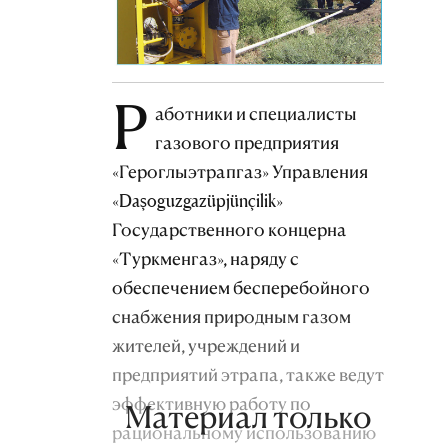
Р
аботники и специалисты
газового предприятия
«Героглыэтрапгаз» Управления
«Daşoguzgazüpjünçilik»
Государственного концерна
«Туркменгаз», наряду с
обеспечением бесперебойного
снабжения природным газом
жителей, учреждений и
предприятий этрапа, также ведут
эффективную работу по
Материал только
рациональному использованию