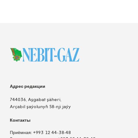
Адрес редакции
744036, Aşgabat şäheri,
Arçabil şaýolunyň 58-nji jaýy
Контакты
Приёмная:
+993 12 44-38-48