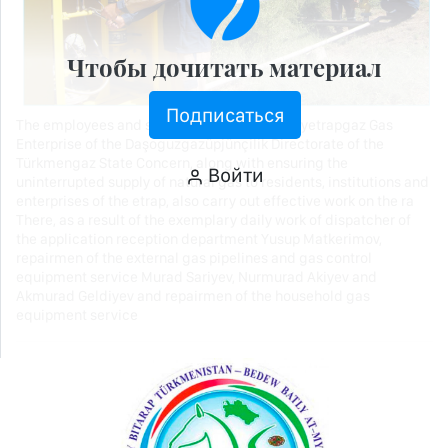
Чтобы дочитать материал
Подписаться
The employees and specialists of the Geroglyetrapgaz Gas
Enterprise of the Daşoguzgazüpjünçilik Directorate of the
Türkmengaz State Concern, along with ensuring the
Войти
uninterrupted supply of natural gas to residents, institutions and
enterprises of the etrap, also carry out effective work on the ra
There, as a result of the exemplary daily work of dispatcher of
the application reception department Yusup Matkerimov,
repairmen of the external gas pipelines and gas control
equipment service Murad Sariyev, Nurmurad Akiyev and
Akmurad Geldiyev and repairmen of the household gas
equipment service