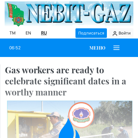
TM
EN
RU
Подписаться
Войти
МЕНЮ
06:52
Gas workers are ready to
celebrate significant dates in a
worthy manner