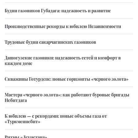
Будни газовиков Губадага: надежность и развитие
Производственные рекорды к юбилею Независимости
Трудовые будни сакарчагинских газовиков
Дашогузские газовики: надежность сетей и комфорт в
каждом доме
Скважины Готурдепе: новые горизонты «черного золота»
Мастера «черного золота»: как работают буровые бригады
Небитдага
К юбилею — с рекордами: новые объемы газа от
«Туркменнебит»
Ритмы «Дехистана»