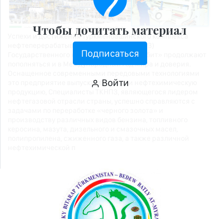
Чтобы дочитать материал
Успехи и достижения Туркменбашинского комплекса
нефтеперерабатывающих заводов (ТКНПЗ)
Подписаться
Государственного концерна «Туркменнебит» продолжают
пополняться и в Международный год мира и доверия.
Оснащенное современными передовыми технологиями
Войти
это предприятие выпускает нефте- и нефтехимическую
продукцию, Специалисты ТКНПЗ, являющегося лидером
нефтегазовой отрасли страны, успешно справляются с
задачами по переработке «черного золота» и
производству различных видов бензина, топливного
керосина, мазута, дизельного и смазочных масел,
полипропилена, сжиженного газа, а также различной
нефтехимической п