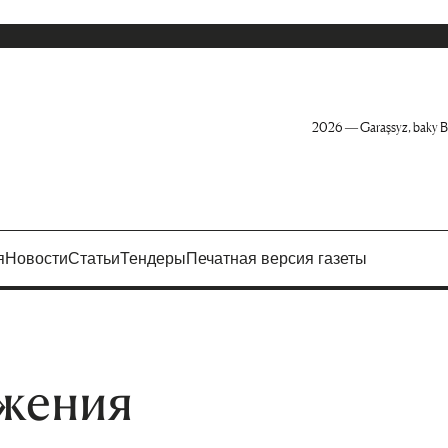
2026 — Garaşsyz, baky B
я
Новости
Статьи
Тендеры
Печатная версия газеты
жения