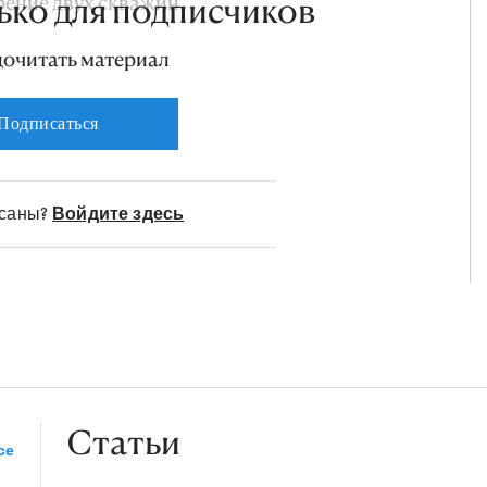
ение двух скважин.
ько для подписчиков
дочитать материал
Подписаться
исаны?
Войдите здесь
Статьи
се