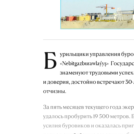
Б
урильщики управления буро
«Nebitgazburawlaýyş» Госуда
знаменуют трудовыми успех
и доверия, достойно встречают 30
отчизны.
За пять месяцев текущего года эк
удалось пробурить 19 500 метров.
усилия буровиков и оказалась приг