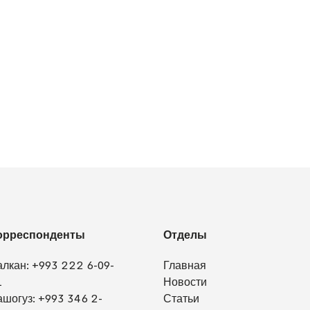
орреспонденты
Отделы
алкан:
+993 222 6-09-
Главная
1
Новости
ашогуз:
+993 346 2-
Статьи