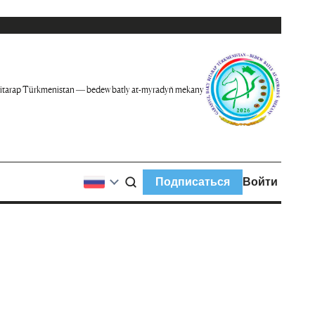
itarap Türkmenistan — bedew batly at-myradyň mekany
Подписаться
Войти