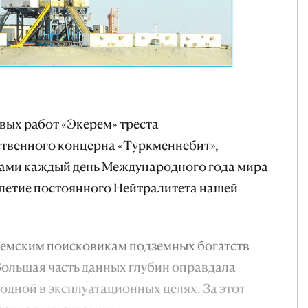
вых работ «Экерем» треста
рственного концерна «Туркменнебит»,
ами каждый день Международного года мира
-летие постоянного Нейтралитета нашей
еремским поисковикам подземных богатств
 Большая часть данных глубин оправдала
одной в эксплуатационных целях. За этот