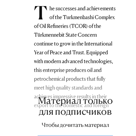
T
he successes and achievements
of the Turkmenbashi Complex
of Oil Refineries (TCOR) of the
Türkmennebit State Concern
continue to grow in the International
Year of Peace and Trust. Equipped
with modern advanced technologies,
this enterprise produces oil and
petrochemical products that fully
meet high quality standards and
achieves impressive results in their
Материал только
export to the domestic and foreign
для подписчиков
markets.
Чтобы дочитать материал
The specialists of the TCOR, which is